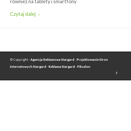
również na tablety i smartfony
Czytaj dalej
© Copyright -
Agencja Reklamowa Stargard
-
Projektowanie Stron
Internetowych Stargard
-
Reklama Stargard
-
Pikselon