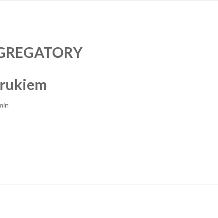
GREGATORY
drukiem
min