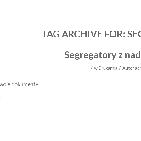
TAG ARCHIVE FOR:
SE
Segregatory z na
/
/
w
Drukarnia
Autor
ad
 swoje dokumenty