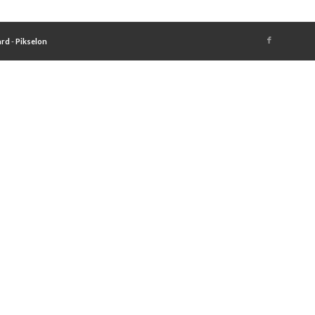
ard
-
Pikselon