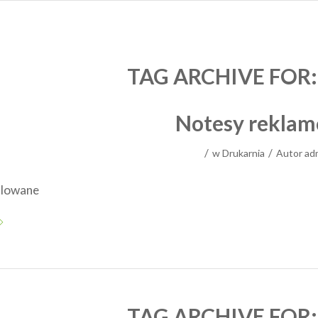
TAG ARCHIVE FOR
Notesy rekla
/
/
w
Drukarnia
Autor
ad
ralowane
TAG ARCHIVE FOR