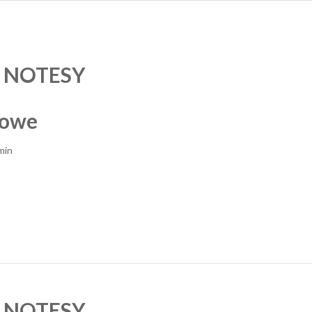
:
NOTESY
mowe
min
:
NOTESY