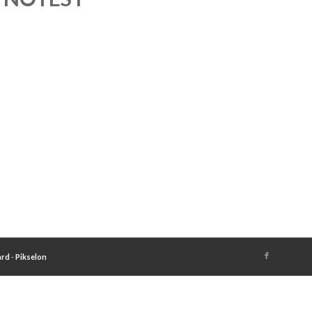
ard
-
Pikselon