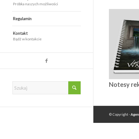
Próbka naszych możliwości
Regulamin
Kontakt
Bądź w kontakcie
Notesy r
© Copyright -
Agen